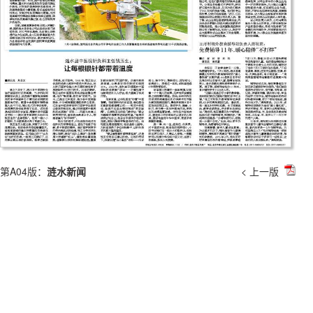
第A04版：
涟水新闻
< 上一版