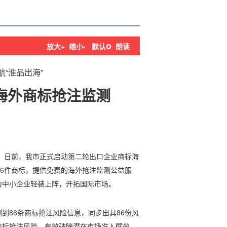
o
放大+
缩小-
默认
朗读
“淮品出海”
海外商标抢注监测
，日前，我市正式启动第二轮出口企业商标海
16件商标，提供免费的海外抢注监测公益服
力中小企业轻装上阵，开拓国际市场。
到86条商标抢注风险信息，同步出具86份风
商标抢注风险，有效破除潜在市场准入壁垒，